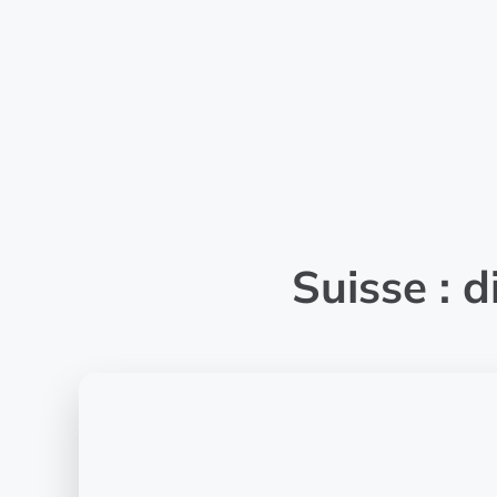
Suisse : d